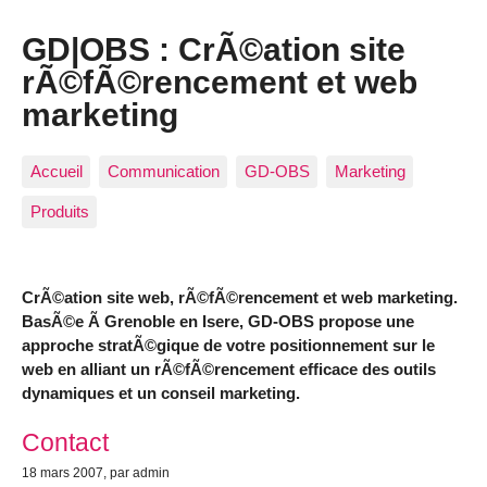
GD|OBS : CrÃ©ation site
rÃ©fÃ©rencement et web
marketing
Accueil
Communication
GD-OBS
Marketing
Produits
CrÃ©ation site web, rÃ©fÃ©rencement et web marketing.
BasÃ©e Ã Grenoble en Isere, GD-OBS propose une
approche stratÃ©gique de votre positionnement sur le
web en alliant un rÃ©fÃ©rencement efficace des outils
dynamiques et un conseil marketing.
Articles les plus récents
Contact
18 mars 2007
, par admin