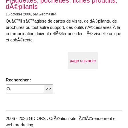
Plaquettes, pochettes, fiches produits,
dÃ©pliants
15 octobre 2006
, par webmaster
Quâ€™il sâ€™agisse de cartes de visite, de dÃ©pliants, de
brochures ou tout autre support, ces outils nÃ©cessaires Ã la
communication doivent reflÃ©ter une identitÃ© visuelle unique
et cohÃ©rente.
page suivante
Rechercher :
2006 - 2026 GD|OBS : CrÃ©ation site rÃ©fÃ©rencement et
web marketing