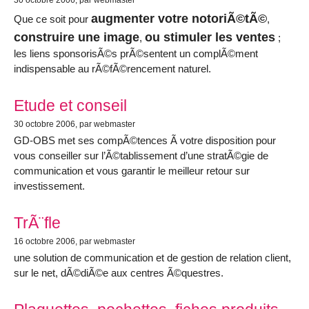
30 octobre 2006
, par webmaster
augmenter votre notoriÃ©tÃ©
Que ce soit pour
,
construire une image
ou stimuler les ventes
,
;
les liens sponsorisÃ©s prÃ©sentent un complÃ©ment
indispensable au rÃ©fÃ©rencement naturel.
Etude et conseil
30 octobre 2006
, par webmaster
GD-OBS met ses compÃ©tences Ã votre disposition pour
vous conseiller sur l’Ã©tablissement d’une stratÃ©gie de
communication et vous garantir le meilleur retour sur
investissement.
TrÃ¨fle
16 octobre 2006
, par webmaster
une solution de communication et de gestion de relation client,
sur le net, dÃ©diÃ©e aux centres Ã©questres.